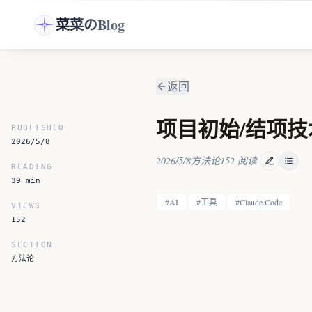
跳转到主要内容
菜菜のBlog
返回
项目初始/结项技术
PUBLISHED
2026/5/8
2026/5/8
方法论
152
阅读
READING
39
min
#
AI
#
工具
#
Claude Code
VIEWS
152
SECTION
方法论