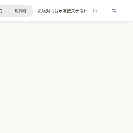
灵境
对话
音乐
友链
关于
设计
页
时间线