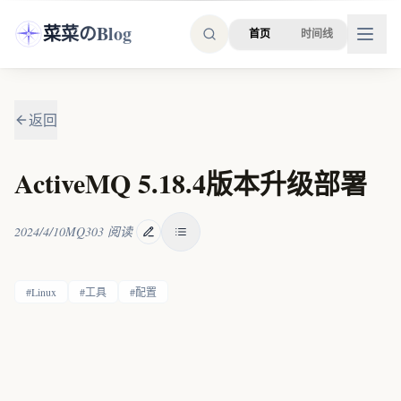
跳转到主要内容
菜菜のBlog
首页
时间线
返回
ActiveMQ 5.18.4版本升级部署
2024/4/10
MQ
303
阅读
#
Linux
#
工具
#
配置